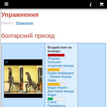
Упражнения
Упражнения
Перейти:
болгарский присед
Воздействие на
мышцы:
Ягодицы
:
Большая
ягодичная мышца.
Бедра квадрицепс
:
Прямая мышца
бедра
Бедра бицепс
:
Двуглавая мышца
бедра
Спина
:
Разгибатель