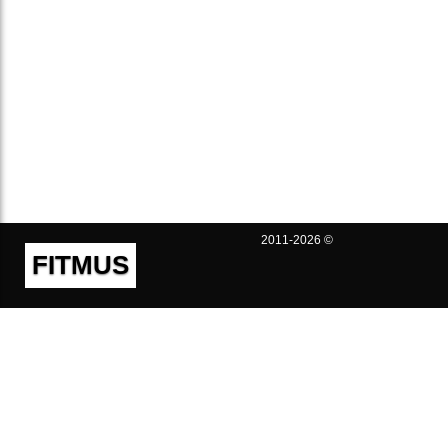
2011-2026 ©
FITMUS
Полезно
Контакты
Пользовательское соглашение
Политика конфиденциальности
Техническая поддержка
Публичная оферта
Предложения и жалобы
support@fitmus.com