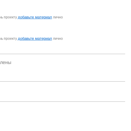
добавьте материал
чь проекту
лично
добавьте материал
чь проекту
лично
елены