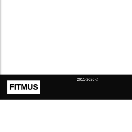
2011-2026 ©
FITMUS
Полезно
Контакты
Пользовательское соглашение
Политика конфиденциальности
Техническая поддержка
Публичная оферта
Предложения и жалобы
support@fitmus.com