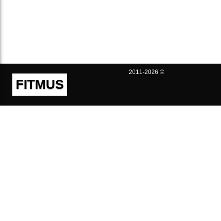
2011-2026 ©
FITMUS
Полезно
Контакты
Пользовательское соглашение
Политика конфиденциальности
Техническая поддержка
Публичная оферта
Предложения и жалобы
support@fitmus.com
Проект
Инструкции
Для разработчиков