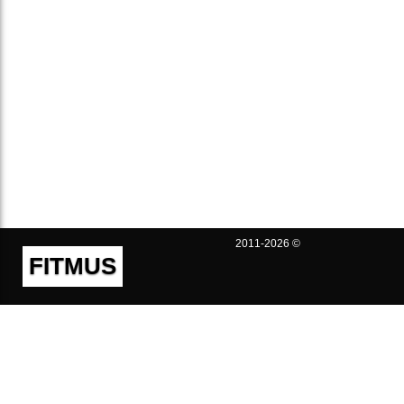
2011-2026 ©
FITMUS
Полезно
Контакты
Пользовательское соглашение
Политика конфиденциальности
Техническая поддержка
Публичная оферта
Предложения и жалобы
support@fitmus.com