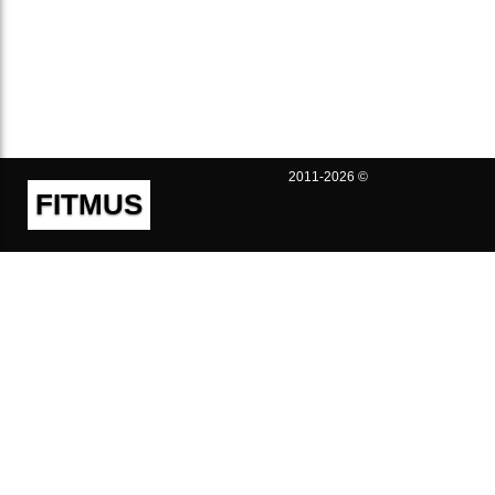
2011-2026 ©
FITMUS
Полезно
Контакты
Пользовательское соглашение
Политика конфиденциальности
Техническая поддержка
Публичная оферта
Предложения и жалобы
support@fitmus.com
Проект
Инструкции