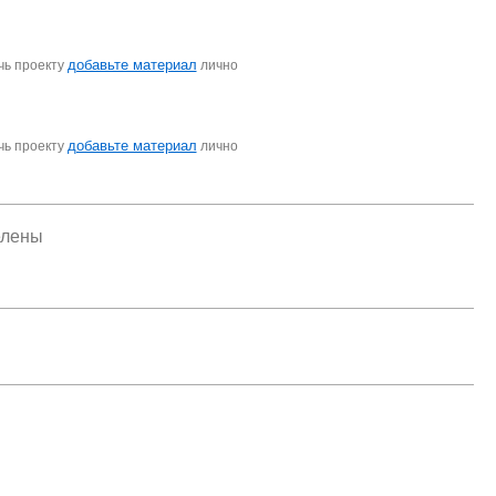
добавьте материал
чь проекту
лично
добавьте материал
чь проекту
лично
елены