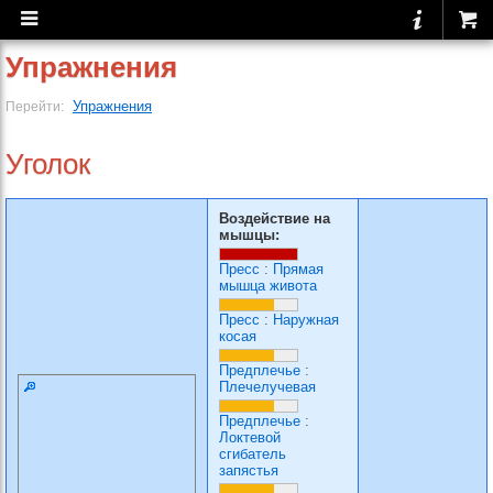
Упражнения
Упражнения
Перейти:
Уголок
Воздействие на
мышцы:
Пресс
:
Прямая
мышца живота
Пресс
:
Наружная
косая
Предплечье
:
Плечелучевая
Предплечье
:
Локтевой
сгибатель
запястья