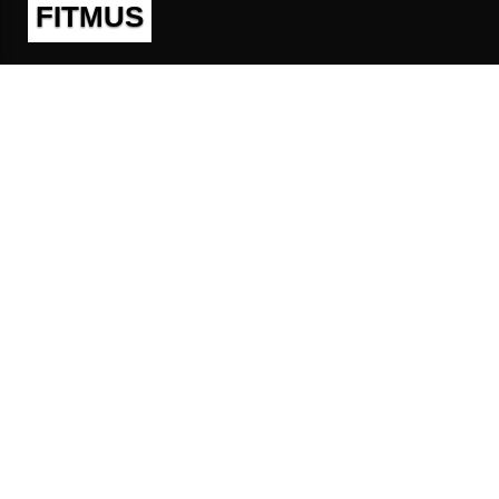
FITMUS
Полезно
Контакты
Пользовательское соглашение
Политика конфиденциальности
Техническая поддержка
Публичная оферта
Предложения и жалобы
support@fitmus.com
Проект
Инструкции
Для разработчиков
FAQ (Вопросы и Ответы)