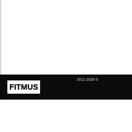
2011-2026 ©
FITMUS
Полезно
Контакты
Пользовательское соглашение
Политика конфиденциальности
Техническая поддержка
Публичная оферта
Предложения и жалобы
support@fitmus.com