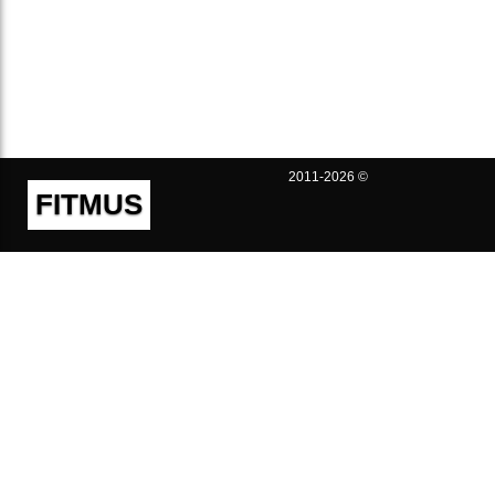
2011-2026 ©
FITMUS
Полезно
Контакты
Пользовательское соглашение
Политика конфиденциальности
Техническая поддержка
Публичная оферта
Предложения и жалобы
support@fitmus.com
Проект
Инструкции