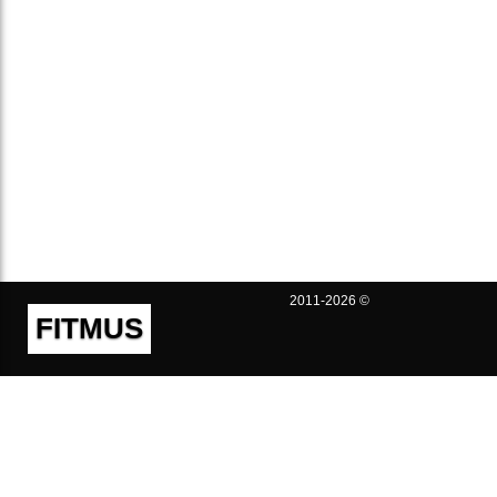
2011-2026 ©
FITMUS
Полезно
Контакты
Пользовательское соглашение
Политика конфиденциальности
Техническая поддержка
Публичная оферта
Предложения и жалобы
support@fitmus.com