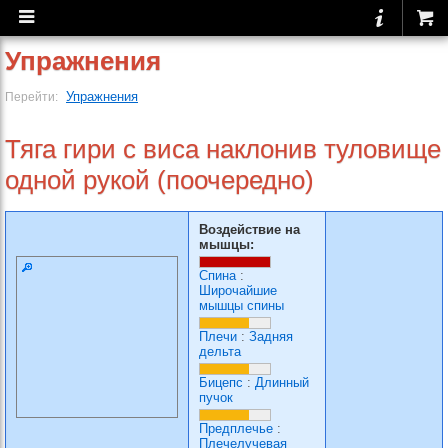
Упражнения
Упражнения
Перейти:
Тяга гири с виса наклонив туловище
одной рукой (поочередно)
Воздействие на
мышцы:
Спина
:
Широчайшие
мышцы спины
Плечи
:
Задняя
дельта
Бицепс
:
Длинный
пучок
Предплечье
:
Плечелучевая