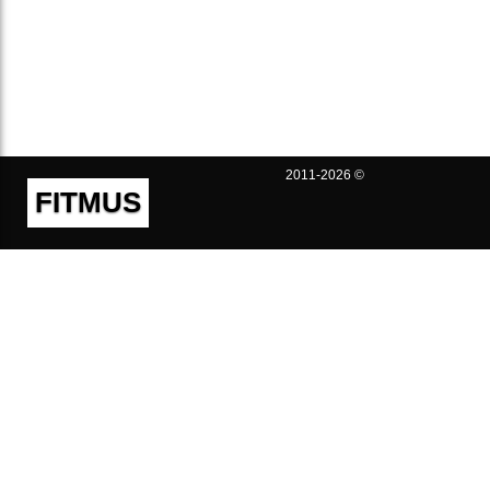
2011-2026 ©
FITMUS
Полезно
Контакты
Пользовательское соглашение
Политика конфиденциальности
Техническая поддержка
Публичная оферта
Предложения и жалобы
support@fitmus.com
Проект
Инструкции