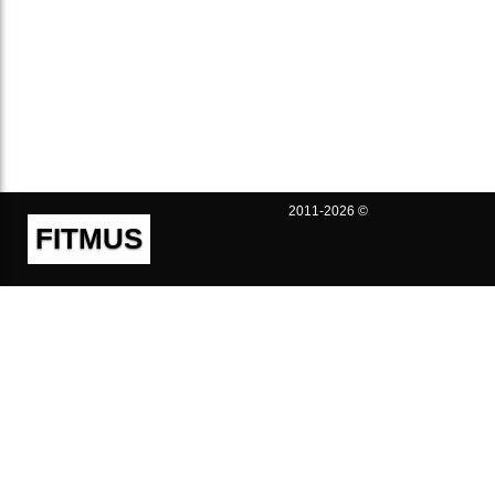
2011-2026 ©
FITMUS
Полезно
Контакты
Пользовательское соглашение
Политика конфиденциальности
Техническая поддержка
Публичная оферта
Предложения и жалобы
support@fitmus.com
Проект