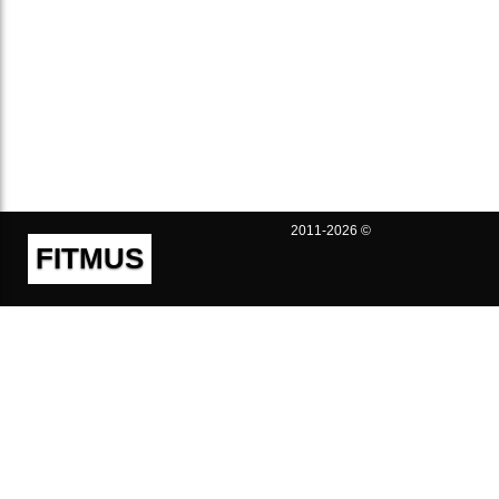
2011-2026 ©
FITMUS
Полезно
Контакты
Пользовательское соглашение
Политика конфиденциальности
Техническая поддержка
Публичная оферта
Предложения и жалобы
support@fitmus.com
Проект