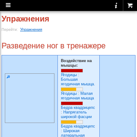
Упражнения
Упражнения
Перейти:
Разведение ног в тренажере
Воздействие на
мышцы:
Ягодицы
:
Большая
ягодичная мышца.
Ягодицы
:
Малая
ягодичная мышца
Бедра квадрицепс
:
Напрягатель
широкой фасции
Бедра квадрицепс
:
Широкая
латеральная