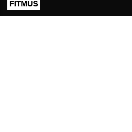
FITMUS
Полезно
Контакты
Пользовательское соглашение
Политика конфиденциальности
Техническая поддержка
Публичная оферта
Предложения и жалобы
support@fitmus.com
Проект
Инструкции
Для разработчиков
FAQ (Вопросы и Ответы)