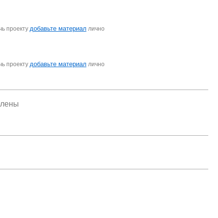
добавьте материал
чь проекту
лично
добавьте материал
чь проекту
лично
елены