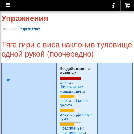
Упражнения
Упражнения
Перейти:
Тяга гири с виса наклонив туловище
одной рукой (поочередно)
Воздействие на
мышцы:
Спина
:
Широчайшие
мышцы спины
Плечи
:
Задняя
дельта
Бицепс
:
Длинный
пучок
Предплечье
:
Плечелучевая