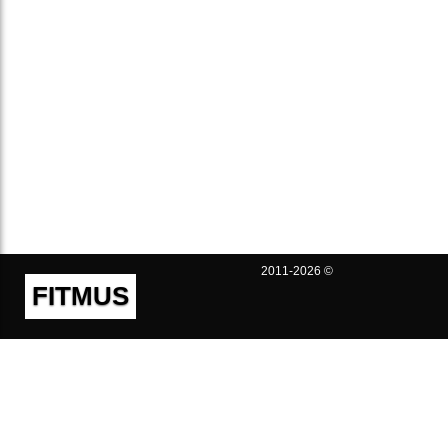
2011-2026 ©
FITMUS
Полезно
Контакты
Пользовательское соглашение
Политика конфиденциальности
Техническая поддержка
Публичная оферта
Предложения и жалобы
support@fitmus.com