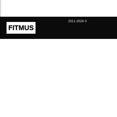
2011-2026 ©
FITMUS
Полезно
Контакты
Пользовательское соглашение
Политика конфиденциальности
Техническая поддержка
Публичная оферта
Предложения и жалобы
support@fitmus.com
Проект
Инструкции
Для разработчиков
FAQ (Вопросы и Ответы)