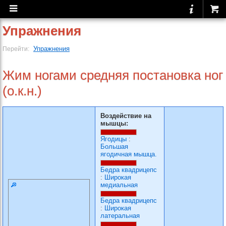
Упражнения
Упражнения
Перейти:
Жим ногами средняя постановка ног
(о.к.н.)
Воздействие на
мышцы:
Ягодицы
:
Большая
ягодичная мышца.
Бедра квадрицепс
:
Широкая
медиальная
Бедра квадрицепс
:
Широкая
латеральная