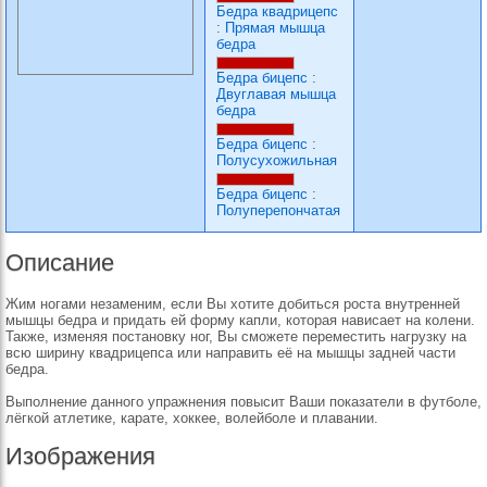
Бедра квадрицепс
:
Прямая мышца
бедра
Бедра бицепс
:
Двуглавая мышца
бедра
Бедра бицепс
:
Полусухожильная
Бедра бицепс
:
Полуперепончатая
Описание
Жим ногами незаменим, если Вы хотите добиться роста внутренней
мышцы бедра и придать ей форму капли, которая нависает на колени.
Также, изменяя постановку ног, Вы сможете переместить нагрузку на
всю ширину квадрицепса или направить её на мышцы задней части
бедра.
Выполнение данного упражнения повысит Ваши показатели в футболе,
лёгкой атлетике, карате, хоккее, волейболе и плавании.
Изображения