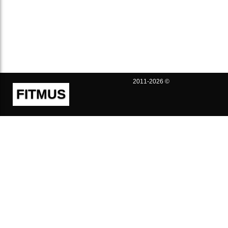
2011-2026 ©
FITMUS
Полезно
Контакты
Пользовательское соглашение
Политика конфиденциальности
Техническая поддержка
Публичная оферта
Предложения и жалобы
support@fitmus.com
Проект
Инструкции