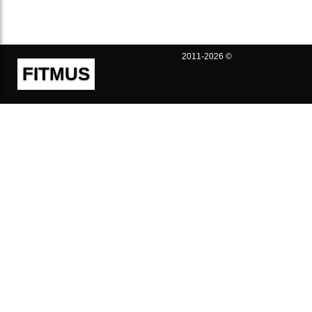
2011-2026 ©
FITMUS
Полезно
Контакты
Пользовательское соглашение
Политика конфиденциальности
Техническая поддержка
Публичная оферта
Предложения и жалобы
support@fitmus.com
Проект
Инструкции
Для разработчиков
FAQ (Вопросы и Ответы)