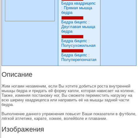
Бедра квадрицепс
:
Прямая мышца
бедра
Бедра бицепс
:
Двуглавая мышца
бедра
Бедра бицепс
:
Полусухожильная
Бедра бицепс
:
Полуперепончатая
Описание
Жим ногами незаменим, если Вы хотите добиться роста внутренней
мышцы бедра и придать ей форму капли, которая нависает на колени.
Также, изменяя постановку ног, Вы сможете переместить нагрузку на
всю ширину квадрицепса или направить её на мышцы задней части
бедра.
Выполнение данного упражнения повысит Ваши показатели в футболе,
лёгкой атлетике, карате, хоккее, волейболе и плавании.
Изображения