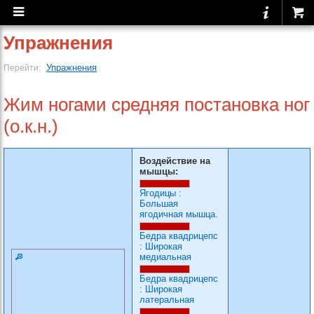
Упражнения
Упражнения
Перейти:
Жим ногами средняя постановка ног
(о.к.н.)
Воздействие на
мышцы:
Ягодицы
:
Большая
ягодичная мышца.
Бедра квадрицепс
:
Широкая
медиальная
Бедра квадрицепс
:
Широкая
латеральная