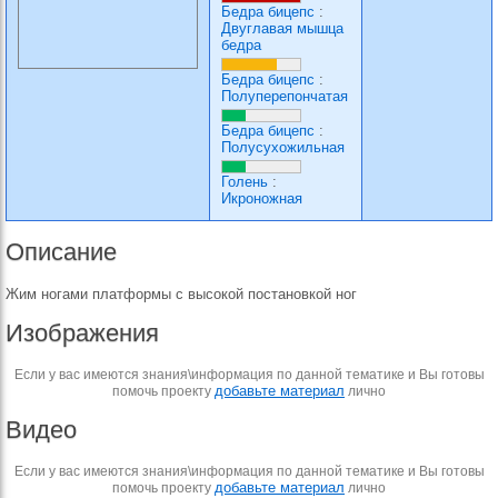
Бедра бицепс
:
Двуглавая мышца
бедра
Бедра бицепс
:
Полуперепончатая
Бедра бицепс
:
Полусухожильная
Голень
:
Икроножная
Описание
Жим ногами платформы с высокой постановкой ног
Изображения
Если у вас имеются знания\информация по данной тематике и Вы готовы
добавьте материал
помочь проекту
лично
Видео
Если у вас имеются знания\информация по данной тематике и Вы готовы
добавьте материал
помочь проекту
лично