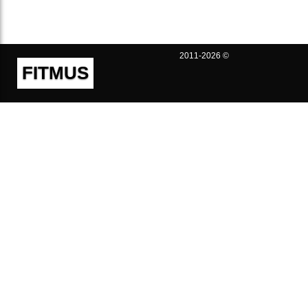
2011-2026 ©
FITMUS
Полезно
Контакты
Пользовательское соглашение
Политика конфиденциальности
Техническая поддержка
Публичная оферта
Предложения и жалобы
support@fitmus.com
Проект
Инструкции
Для разработчиков
FAQ (Вопросы и Ответы)