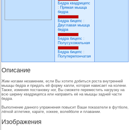
Бедра квадрицепс
:
Прямая мышца
бедра
Бедра бицепс
:
Двуглавая мышца
бедра
Бедра бицепс
:
Полусухожильная
Бедра бицепс
:
Полуперепончатая
Описание
Жим ногами незаменим, если Вы хотите добиться роста внутренней
мышцы бедра и придать ей форму капли, которая нависает на колени.
Также, изменяя постановку ног, Вы сможете переместить нагрузку на
всю ширину квадрицепса или направить её на мышцы задней части
бедра.
Выполнение данного упражнения повысит Ваши показатели в футболе,
лёгкой атлетике, карате, хоккее, волейболе и плавании.
Изображения