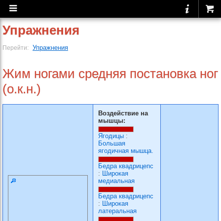
Упражнения
Упражнения
Перейти:
Жим ногами средняя постановка ног
(о.к.н.)
Воздействие на
мышцы:
Ягодицы
:
Большая
ягодичная мышца.
Бедра квадрицепс
:
Широкая
медиальная
Бедра квадрицепс
:
Широкая
латеральная