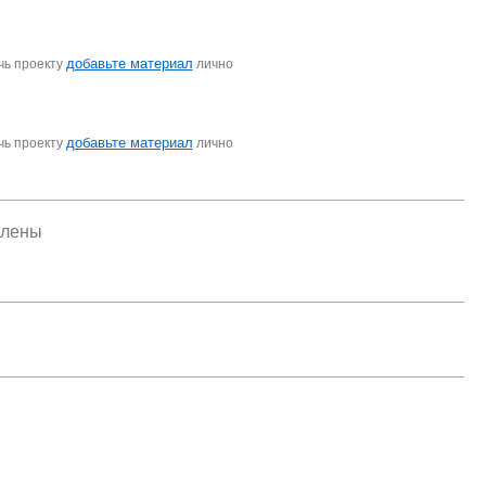
добавьте материал
чь проекту
лично
добавьте материал
чь проекту
лично
елены