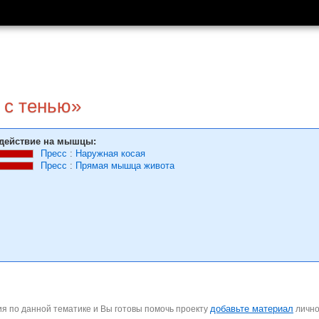
 с тенью»
действие на мышцы:
Пресс
:
Наружная косая
Пресс
:
Прямая мышца живота
добавьте материал
я по данной тематике и Вы готовы помочь проекту
личн