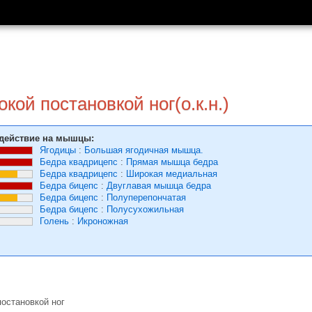
кой постановкой ног(о.к.н.)
действие на мышцы:
Ягодицы
:
Большая ягодичная мышца.
Бедра квадрицепс
:
Прямая мышца бедра
Бедра квадрицепс
:
Широкая медиальная
Бедра бицепс
:
Двуглавая мышца бедра
Бедра бицепс
:
Полуперепончатая
Бедра бицепс
:
Полусухожильная
Голень
:
Икроножная
остановкой ног