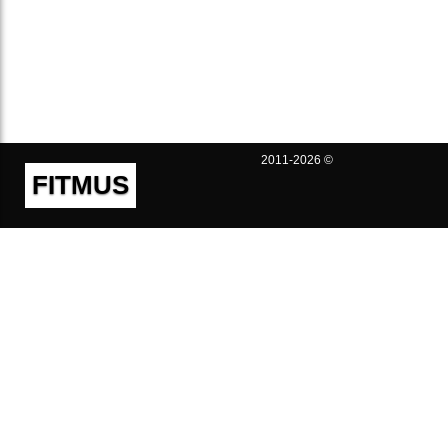
2011-2026 ©
FITMUS
Полезно
Контакты
Пользовательское соглашение
Политика конфиденциальности
Техническая поддержка
Публичная оферта
Предложения и жалобы
support@fitmus.com
Проект
Инструкции