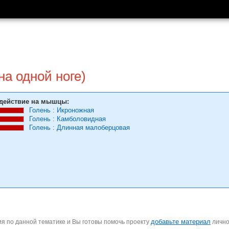
на одной ноге)
действие на мышцы:
Голень
:
Икроножная
Голень
:
Камболовидная
Голень
:
Длинная малоберцовая
добавьте материал
я по данной тематике и Вы готовы помочь проекту
личн