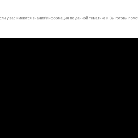
сли у вас имеются знания\информация по данной тематике и Вы готовы помо