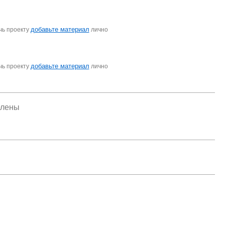
добавьте материал
чь проекту
лично
добавьте материал
чь проекту
лично
елены