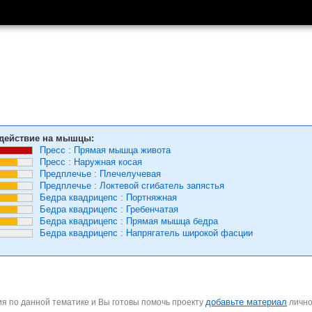
действие на мышцы:
Пресс
:
Прямая мышца живота
Пресс
:
Наружная косая
Предплечье
:
Плечелучевая
Предплечье
:
Локтевой сгибатель запястья
Бедра квадрицепс
:
Портняжная
Бедра квадрицепс
:
Гребенчатая
Бедра квадрицепс
:
Прямая мышца бедра
Бедра квадрицепс
:
Напрягатель широкой фасции
добавьте материал
я по данной тематике и Вы готовы помочь проекту
личн