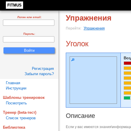
FITMUS
Упражнения
Логин или email:
Упражнения
Перейти:
Пароль:
Уголок
Воз
Регистрация
Забыли пароль?
Главная
Инструкции
Шаблоны тренировок
Посмотреть
Тренер (beta-тест)
Описание
Список тренеров
Если у вас имеются знания\информаци
Библиотека