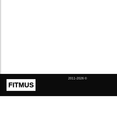
2011-2026 ©
FITMUS
Полезно
Контакты
Пользовательское соглашение
Политика конфиденциальности
Техническая поддержка
Публичная оферта