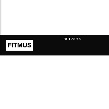
2011-2026 ©
FITMUS
Полезно
Контакты
Пользовательское соглашение
Политика конфиденциальности
Техническая поддержка
Публичная оферта
Предложения и жалобы
support@fitmus.com
Проект
Инструкции