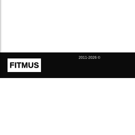
2011-2026 ©
FITMUS
Полезно
Контакты
Пользовательское соглашение
Политика конфиденциальности
Техническая поддержка
Публичная оферта
Предложения и жалобы
support@fitmus.com
Проект