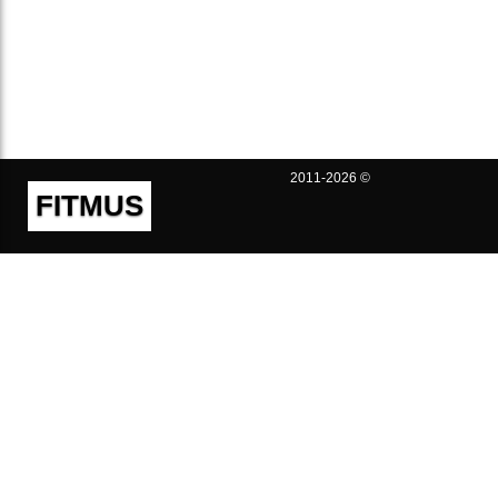
2011-2026 ©
FITMUS
Полезно
Контакты
Пользовательское соглашение
Политика конфиденциальности
Техническая поддержка
Публичная оферта
Предложения и жалобы
support@fitmus.com
Проект
Инструкции