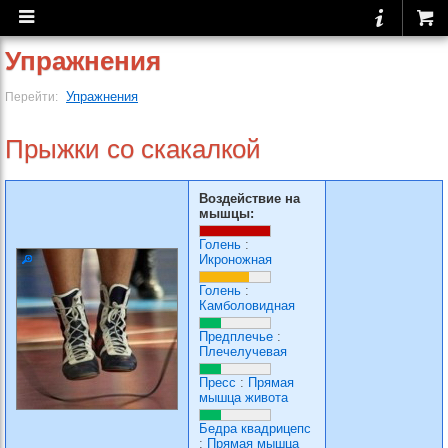
Упражнения
Упражнения
Перейти:
Прыжки со скакалкой
Воздействие на
мышцы:
Голень
:
Икроножная
Голень
:
Камболовидная
Предплечье
:
Плечелучевая
Пресс
:
Прямая
мышца живота
Бедра квадрицепс
:
Прямая мышца