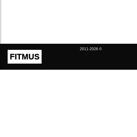
2011-2026 ©
FITMUS
Полезно
Контакты
Пользовательское соглашение
Политика конфиденциальности
Техническая поддержка
Публичная оферта
Предложения и жалобы
support@fitmus.com
Проект
Инструкции