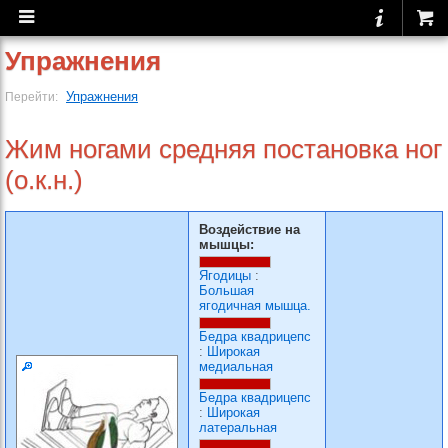
Упражнения
Упражнения
Перейти:
Жим ногами средняя постановка ног
(о.к.н.)
Воздействие на
мышцы:
Ягодицы
:
Большая
ягодичная мышца.
Бедра квадрицепс
:
Широкая
медиальная
Бедра квадрицепс
:
Широкая
латеральная