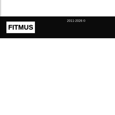
2011-2026 ©
FITMUS
Полезно
Контакты
Пользовательское соглашение
Политика конфиденциальности
Техническая поддержка
Публичная оферта
Предложения и жалобы
support@fitmus.com
Проект
Инструкции
Для разработчиков
FAQ (Вопросы и Ответы)