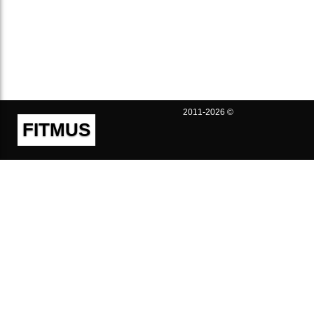
2011-2026 ©
FITMUS
Полезно
Контакты
Пользовательское соглашение
Политика конфиденциальности
Техническая поддержка
Публичная оферта
Предложения и жалобы
support@fitmus.com
Проект
Инструкции