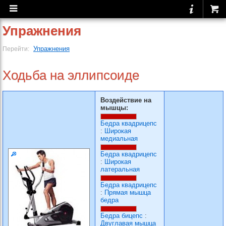
Упражнения
Упражнения
Перейти:
Ходьба на эллипсоиде
Воздействие на
мышцы:
Бедра квадрицепс
:
Широкая
медиальная
Бедра квадрицепс
:
Широкая
латеральная
Бедра квадрицепс
:
Прямая мышца
бедра
Бедра бицепс
:
Двуглавая мышца