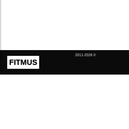
2011-2026 ©
FITMUS
Полезно
Контакты
Пользовательское соглашение
Политика конфиденциальности
Техническая поддержка
Публичная оферта
Предложения и жалобы
support@fitmus.com
Проект