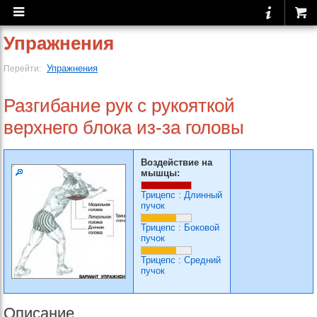
Упражнения
Упражнения
Перейти:
Разгибание рук с рукояткой
верхнего блока из-за головы
Воздействие на
мышцы:
Трицепс
:
Длинный
пучок
Трицепс
:
Боковой
пучок
Трицепс
:
Средний
пучок
Описание