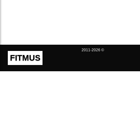
2011-2026 ©
FITMUS
Полезно
Контакты
Пользовательское соглашение
Политика конфиденциальности
Техническая поддержка
Публичная оферта
Предложения и жалобы
support@fitmus.com
Проект
Инструкции