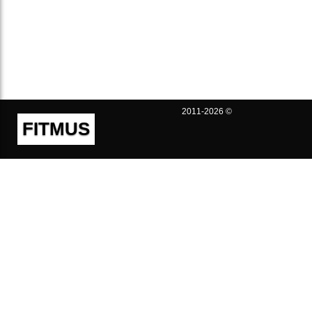
2011-2026 ©
FITMUS
Полезно
Контакты
Пользовательское соглашение
Политика конфиденциальности
Техническая поддержка
Публичная оферта
Предложения и жалобы
support@fitmus.com
Проект
Инструкции