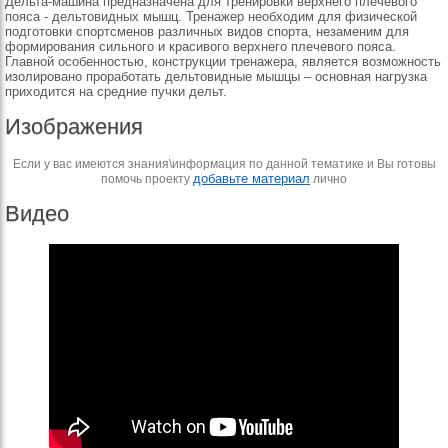
Дельта-машина предназначена для тренировки верхнего плечевого
пояса - дельтовидных мышц. Тренажер необходим для физической
подготовки спортсменов различных видов спорта, незаменим для
формирования сильного и красивого верхнего плечевого пояса.
Главной особенностью, конструкции тренажера, является возможность
изолировано проработать дельтовидные мышцы – основная нагрузка
приходится на средние пучки дельт.
Изображения
Если у вас имеются знания\информация по данной тематике и Вы готовы
добавьте материал
помочь проекту
лично
Видео