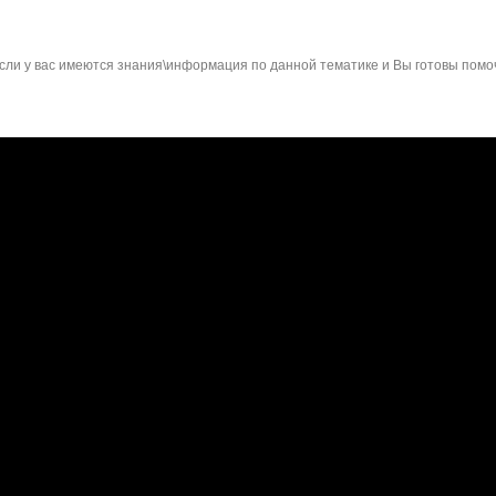
сли у вас имеются знания\информация по данной тематике и Вы готовы помо