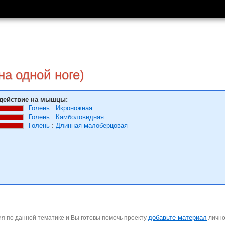
на одной ноге)
действие на мышцы:
Голень
:
Икроножная
Голень
:
Камболовидная
Голень
:
Длинная малоберцовая
добавьте материал
я по данной тематике и Вы готовы помочь проекту
личн