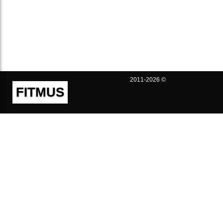
2011-2026 ©
FITMUS
Полезно
Контакты
Пользовательское соглашение
Политика конфиденциальности
Техническая поддержка
Публичная оферта
Предложения и жалобы
support@fitmus.com
Проект
Инструкции