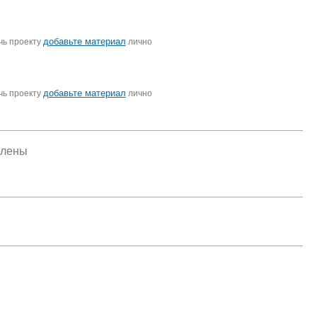
добавьте материал
чь проекту
лично
добавьте материал
чь проекту
лично
елены