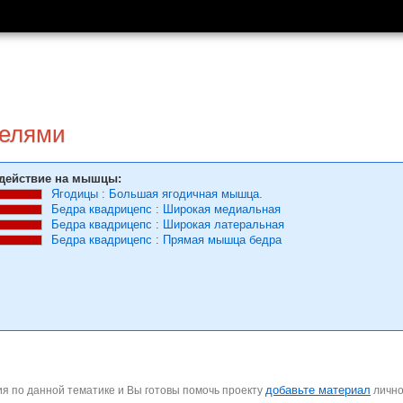
телями
действие на мышцы:
Ягодицы
:
Большая ягодичная мышца.
Бедра квадрицепс
:
Широкая медиальная
Бедра квадрицепс
:
Широкая латеральная
Бедра квадрицепс
:
Прямая мышца бедра
добавьте материал
я по данной тематике и Вы готовы помочь проекту
личн