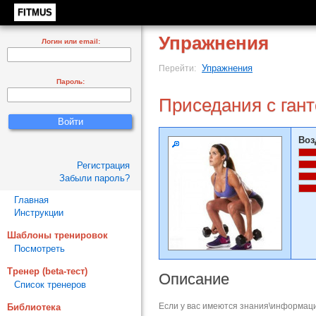
FITMUS
Упражнения
Логин или email:
Упражнения
Перейти:
Пароль:
Приседания с ган
Воз
Регистрация
Забыли пароль?
Главная
Инструкции
Шаблоны тренировок
Посмотреть
Тренер (beta-тест)
Описание
Список тренеров
Если у вас имеются знания\информаци
Библиотека