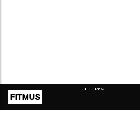
2011-2026 ©
FITMUS
Полезно
Контакты
Пользовательское соглашение
Политика конфиденциальности
Техническая поддержка
Публичная оферта
Предложения и жалобы