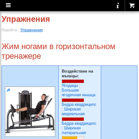
Упражнения
Упражнения
Перейти:
Жим ногами в горизонтальном
тренажере
Воздействие на
мышцы:
Ягодицы
:
Большая
ягодичная мышца.
Бедра квадрицепс
:
Широкая
медиальная
Бедра квадрицепс
:
Широкая
латеральная