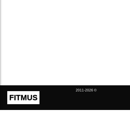
2011-2026 ©
FITMUS
Полезно
Контакты
Пользовательское соглашение
Политика конфиденциальности
Техническая поддержка