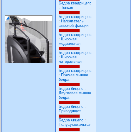
Бедра квадрицепс
:
Тонкая
Бедра квадрицепс
:
Напрягатель
широкой фасции
Бедра квадрицепс
:
Широкая
медиальная
Бедра квадрицепс
:
Широкая
латеральная
Бедра квадрицепс
:
Прямая мышца
бедра
Бедра бицепс
:
Двуглавая мышца
бедра
Бедра бицепс
:
Приводящая
Бедра бицепс
:
Полусухожильная