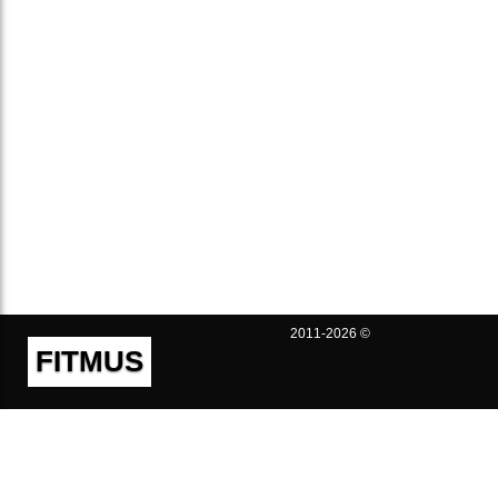
2011-2026 ©
FITMUS
Полезно
Контакты
Пользовательское соглашение
Политика конфиденциальности
Техническая поддержка
Публичная оферта