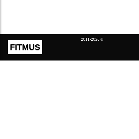
2011-2026 ©
FITMUS
Полезно
Контакты
Пользовательское соглашение
Политика конфиденциальности
Техническая поддержка
Публичная оферта
Предложения и жалобы
support@fitmus.com
Проект
Инструкции
Для разработчиков
FAQ (Вопросы и Ответы)