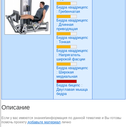
Бедра квадрицепс
:
Гребенчатая
Бедра квадрицепс
:
Длинная
приводящая
Бедра квадрицепс
:
Тонкая
Бедра квадрицепс
:
Напрягатель
широкой фасции
Бедра квадрицепс
:
Широкая
медиальная
Бедра бицепс
:
Двуглавая мышца
бедра
Описание
Если у вас имеются знания\информация по данной тематике и Вы готовы
добавьте материал
помочь проекту
лично