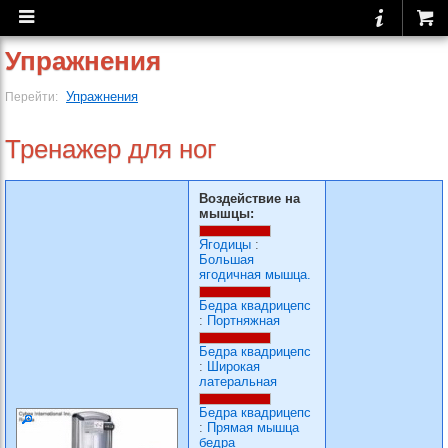
Упражнения
Упражнения
Перейти:
Тренажер для ног
Воздействие на
мышцы:
Ягодицы
:
Большая
ягодичная мышца.
Бедра квадрицепс
:
Портняжная
Бедра квадрицепс
:
Широкая
латеральная
Бедра квадрицепс
:
Прямая мышца
бедра