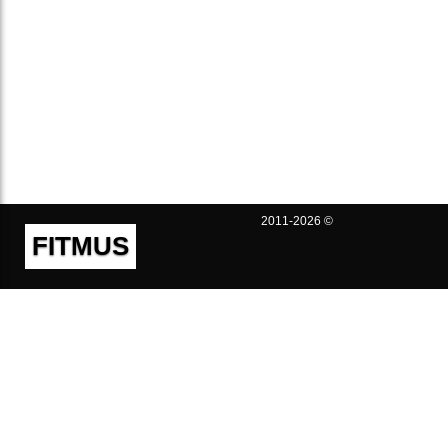
2011-2026 ©
FITMUS
Полезно
Контакты
Пользовательское соглашение
Политика конфиденциальности
Техническая поддержка
Публичная оферта
Предложения и жалобы
support@fitmus.com