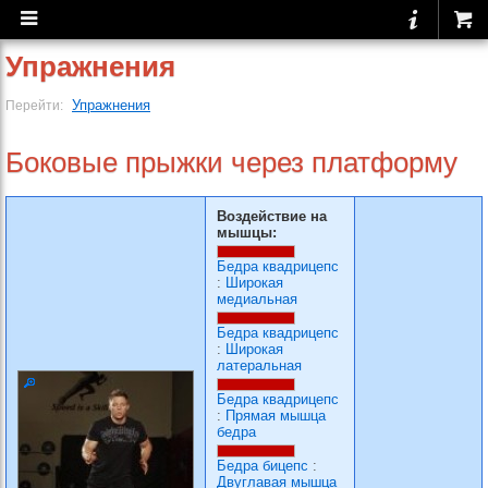
Упражнения
Упражнения
Перейти:
Боковые прыжки через платформу
Воздействие на
мышцы:
Бедра квадрицепс
:
Широкая
медиальная
Бедра квадрицепс
:
Широкая
латеральная
Бедра квадрицепс
:
Прямая мышца
бедра
Бедра бицепс
:
Двуглавая мышца