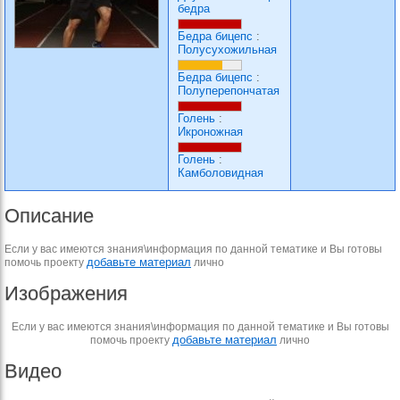
бедра
Бедра бицепс
:
Полусухожильная
Бедра бицепс
:
Полуперепончатая
Голень
:
Икроножная
Голень
:
Камболовидная
Описание
Если у вас имеются знания\информация по данной тематике и Вы готовы
добавьте материал
помочь проекту
лично
Изображения
Если у вас имеются знания\информация по данной тематике и Вы готовы
добавьте материал
помочь проекту
лично
Видео