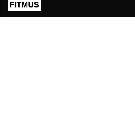
FITMUS
Полезно
Контакты
Пользовательское соглашение
Политика конфиденциальности
Техническая поддержка
Публичная оферта
Предложения и жалобы
support@fitmus.com
Проект
Инструкции
Для разработчиков
FAQ (Вопросы и Ответы)