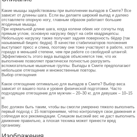
Какие мышцы задействованы при выполнении выпадов в Смите? Все
зависит от длинны шага. Если вы делаете широкий выпад и далеко
отставляете опорную ногу, главным образом работают большие
ягодичные мышцы.
При нормальной длине шага, когда колени обеих ног согнуты под
прямым углом, основную нагрузку берут на себя квадрицепсы.
Небольшую нагрузку также получает задняя поверхность бёдер (так
называемый бицепс бедра). В качестве стабилизаторов положения
выступают пресс и спина, поэтому они тоже участвуют в работе, хотя
гораздо в меньшей степени, чем при работе со свободной штангой.
Эффективность этого вида выпадов объясняется тем, что их
выполнение позволяет практически полностью разгрузить
вспомогательные мышечные группы. Выпады в Смите предполагают
небольшое отягощение и множественные повторы.
Выбор отягощения
Какое отягощение оптимально для выпадов в Смите? Выбор веса
зависит от вашего пола и уровня физической подготовки. Часто
подходящее отягощение для мужчин – 20–30 кг, для девушек – 10–15
кг.
Вес должен быть таким, чтобы вы смогли умеренно тяжело выполнить
первый подход с 15 повторениями, чётко контролируя свои движения и
соблюдая все рекомендации. Слишком высокий вес не даст выполнить
движение правильно, а плохая техника может принести вред
организму.
Изображения