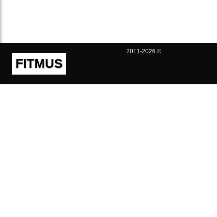
2011-2026 ©
FITMUS
Полезно
Контакты
Пользовательское соглашение
Политика конфиденциальности
Техническая поддержка
Публичная оферта
Предложения и жалобы
support@fitmus.com
Проект
Инструкции
Для разработчиков
FAQ (Вопросы и Ответы)